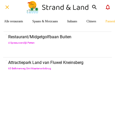
Alle restaurants
Spaans & Mexicaans
Italiaans
Chinees
Pannen
Restaurant/Midgetgolfbaan Buiten
4 Spreeuwendijk Petten
Attractiepark Land van Fluwel Kneinsberg
65 Belkmerweg Sint Maartensvlotbrug