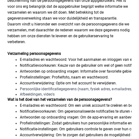
bescherming van de persoonsgegevens van onze appgebruikers. Het is
voor ons erg belangrijk dat de appgebruiker begrijpt welke informatie we
verzamelen en waarom we dit doen. Met betrekking tot de
gegevensverwerking staan we voor duidelijkheid en transparantie.
Daarom vindt u hieronder een overzicht van de persoonsgegevens die we
verzamelen, met daarachter de redenen waarom we deze gegevens nodig
hebben om onze diensten te leveren en de gebruikerservaring te
verbeteren.
Verzameling persoonsgegevens
E-mailadres en wachtwoord: Voor het aanmaken en inloggen van een a
Notificatievoorkeuren: Keuze van de gebruiker om wel of geen notificat
Antwoorden op onboarding vragen: Informatie over favoriete gebied.
Profielinstellingen: Profielfoto, naam en wachtwoord.
Accountverwijdering: Optie om het account te verwijderen.
Persoonlijke identificatiegegevens (naam, fysiek adres, e-mailadres, te
Afbeeldingen, video's
Wat is het doel van het verzamelen van de persoonsgegevens?
E-mailadres en wachtwoord: Om een uniek account te creëren en beveilig
Notificatievoorkeuren: Om gepersonaliseerde notificaties te sturen op b
Antwoorden op onboarding vragen: Om de app-ervaring en aanbevelinge
Profielinstellingen: Zodat gebruikers hun persoonlijke informatie en ac
Notificatie-instellingen: Om gebruikers controle te geven over hun co
Accountverwijdering: Om te zorgen dat gebruikers de mogelijkheid hebb