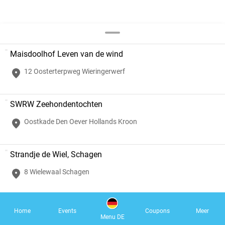
Maisdoolhof Leven van de wind
12 Oosterterpweg Wieringerwerf
SWRW Zeehondentochten
Oostkade Den Oever Hollands Kroon
Strandje de Wiel, Schagen
8 Wielewaal Schagen
Zwembad Waarland
Home
Events
Coupons
Meer
Menu DE
23 Jonkerstraat Waarland