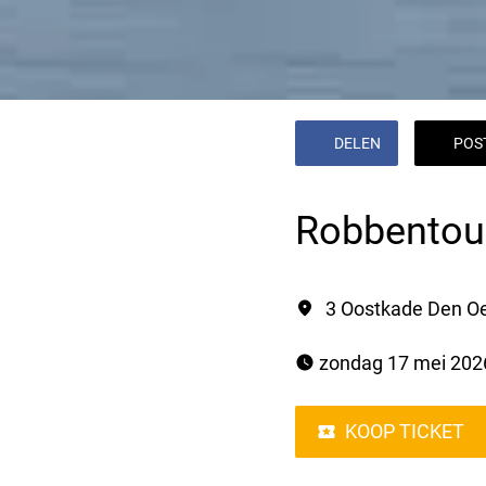
DELEN
POS
Robbentou
3 Oostkade Den O
 zondag 17 mei 2026
KOOP TICKET