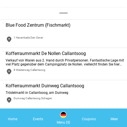
Blue Food Zentrum (Fischmarkt)
1 Havenkade Den Oever
Kofferraummarkt De Nollen Callantsoog
Verkauf von Waren aus 2. Hand durch Privatpersonen. Fantastische Lage mit
viel Platz gegenüber dem Campingplatz de Nollen. vielleicht finden Sie hier
einen echten Rembrandt?
8 Westerweg Callantsoog
Kofferraummarkt Duinweg Callantsoog
Trödelmarkt in Callantsoog, am Duinweg
Duinweg Callantsoog Schagen
Braderie Petten
Home
Events
Coupons
Meer
Der Abendmarkt in Petten! Jeden Freitag in der Hauptsaison. Mit Musik und
Menu DE
jeden Freitag ein anderes Thema! Im gemütlichen Zentrum von Petten.