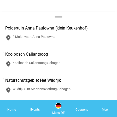
Poldertuin Anna Paulowna (klein Keukenhof)
2 Molenvaart Anna Paulowna
Kooibosch Callantsoog
Kooibosch Callantsoog Schagen
Naturschutzgebiet Het Wildrijk
Wildrijk Sint Maartensvlotbrug Schagen
Naturschutzgebiet Het Zwanenwater
Home
Events
Coupons
Meer
Menu DE
2 Zuidschinkeldijk Callantsoog