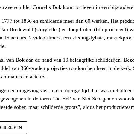
uwse schilder Cornelis Bok komt tot leven in een bijzondere
 1777 tot 1836 en schilderde meer dan 60 werken. Het produ
er Jan Bredewold (storyteller) en Joop Luten (filmproducent) 
ijn 15 acteurs, 2 videofilmers, een kledingstyliste, muziekpro
ie.
aal van Bok aan de hand van 10 belangrijke schilderijen. Bezoe
ddel van 360-graden projecties rondom hen heen in de kerk. 
 animaties en acteurs.
gen en omgeving vast in een roerige tijd. Hij was niet alleen
 gevangenen in de toren ‘De Hel’ van Slot Schagen en woonde
leefde sober, maar schilderde groots”, aldus het productietea
G BEKIJKEN