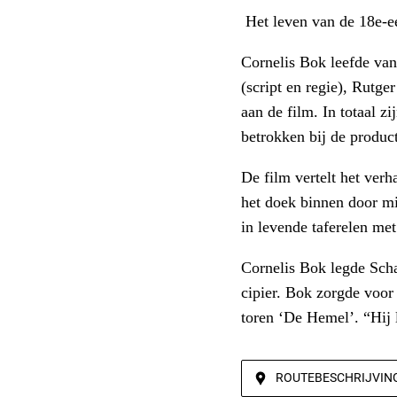
Het leven van de 18e-ee
Cornelis Bok leefde van
(script en regie), Rutg
aan de film. In totaal z
betrokken bij de product
De film vertelt het verh
het doek binnen door mi
in levende taferelen met
Cornelis Bok legde Scha
cipier. Bok zorgde voor
toren ‘De Hemel’. “Hij 
ROUTEBESCHRIJVIN