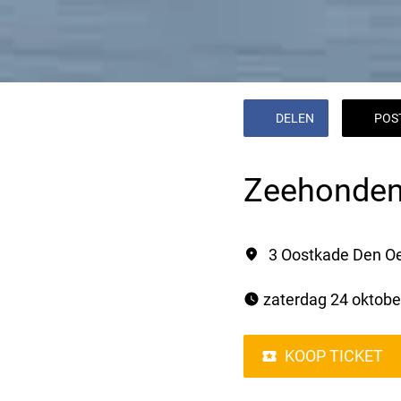
DELEN
POS
Zeehonden
3 Oostkade Den O
 zaterdag 24 oktobe
KOOP TICKET