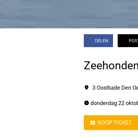
DELEN
POS
Zeehonden
3 Oostkade Den O
 donderdag 22 oktob
KOOP TICKET