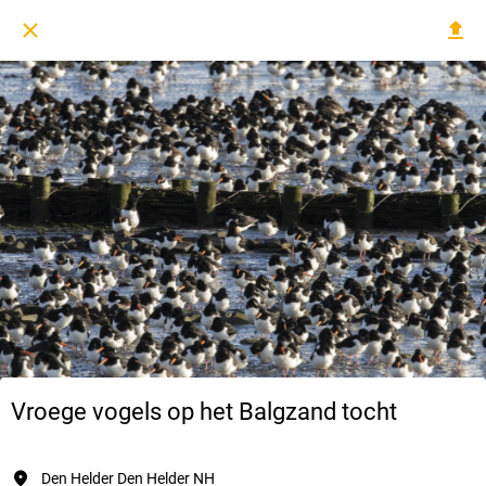
Vroege vogels op het Balgzand tocht
Den Helder Den Helder NH