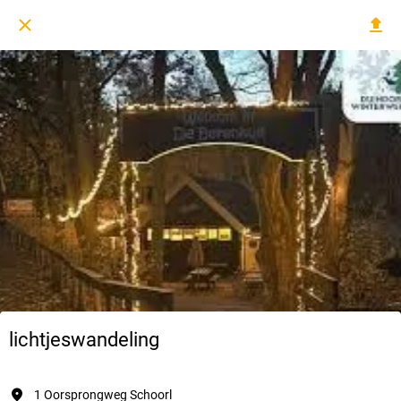
lichtjeswandeling
1 Oorsprongweg Schoorl