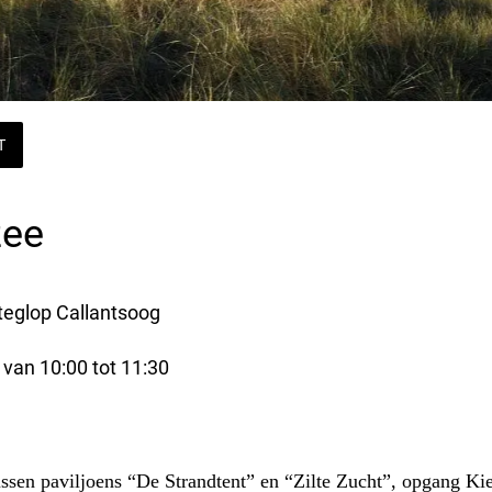
T
zee
teglop Callantsoog
 van 10:00 tot 11:30 
tussen paviljoens “De Strandtent” en “Zilte Zucht”, opgang Ki