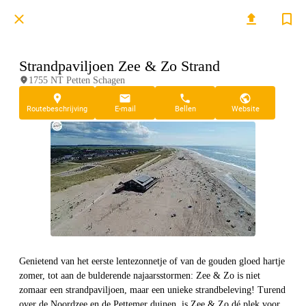
Strandpaviljoen Zee & Zo Strand
1755 NT Petten Schagen
Routebeschrijving
E-mail
Bellen
Website
Genietend van het eerste lentezonnetje of van de gouden gloed hartje
zomer, tot aan de bulderende najaarsstormen: Zee & Zo is niet
zomaar een strandpaviljoen, maar een unieke strandbeleving! Turend
over de Noordzee en de Pettemer duinen, is Zee & Zo dé plek voor