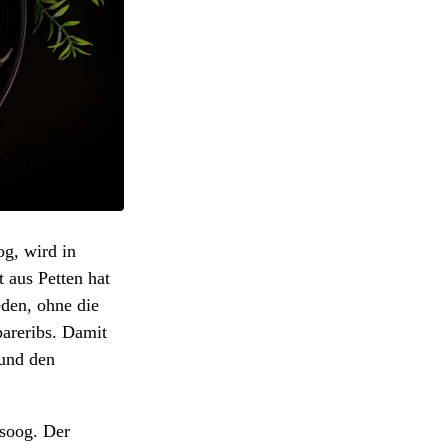
og, wird in
 aus Petten hat
eden, ohne die
pareribs. Damit
 und den
tsoog. Der