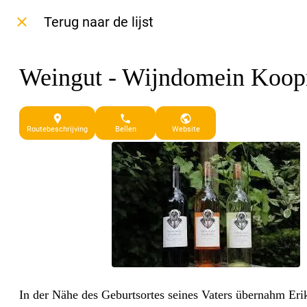
Terug naar de lijst
Weingut - Wijndomein Koo
21 Andries Dekkerweg Waarland
Routebeschrijving
Bellen
Website
In der Nähe des Geburtsortes seines Vaters übernahm E