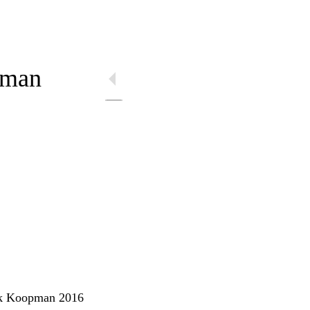
pman
rik Koopman 2016