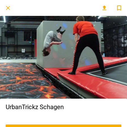
UrbanTrickz Schagen
1 Groeneweg Schagen